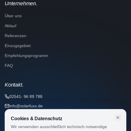
Unternehmen.
Über uns
Ablauf
Referenzen
Einzugsgebiet
Empfehlungsprogramm
FAQ
Kontakt.
02541- 96 89 788
info@solarfuxx.de
SolarfuxX
Cookies & Datenschutz
Hertzstraße 16
Wir verwenden ausschließlich technisch notwendige
48653 Coesfeld