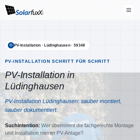
Start
PV-Installation
·
Lüdinghausen
·
59348
Leistungen
Übersicht
PV-INSTALLATION SCHRITT FÜR SCHRITT
PV-Installation in
Photovoltaik
Lüdinghausen
Wallbox
Stromspeicher
PV-Installation Lüdinghausen: sauber montiert,
Wärmepumpen
sauber dokumentiert.
Klimaanlagen
Suchintention:
Wer übernimmt die fachgerechte Montage
Unternehmen
und Installation meiner PV-Anlage?