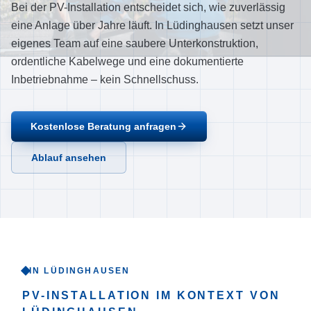
Bei der PV-Installation entscheidet sich, wie zuverlässig
Ablauf
eine Anlage über Jahre läuft. In Lüdinghausen setzt unser
Referenzen
eigenes Team auf eine saubere Unterkonstruktion,
Über uns
ordentliche Kabelwege und eine dokumentierte
Inbetriebnahme – kein Schnellschuss.
Einzugsgebiet
FAQ
Kostenlose Beratung anfragen
Empfehlungen
Ablauf ansehen
Kontakt
Jetzt anrufen
IN LÜDINGHAUSEN
PV-INSTALLATION
IM KONTEXT VON