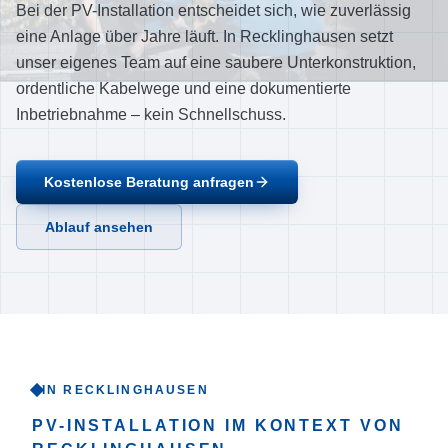
Bei der PV-Installation entscheidet sich, wie zuverlässig
Ablauf
eine Anlage über Jahre läuft. In Recklinghausen setzt
Referenzen
unser eigenes Team auf eine saubere Unterkonstruktion,
Über uns
ordentliche Kabelwege und eine dokumentierte
Inbetriebnahme – kein Schnellschuss.
Einzugsgebiet
FAQ
Kostenlose Beratung anfragen
Empfehlungen
Ablauf ansehen
Kontakt
Jetzt anrufen
IN RECKLINGHAUSEN
PV-INSTALLATION
IM KONTEXT VON