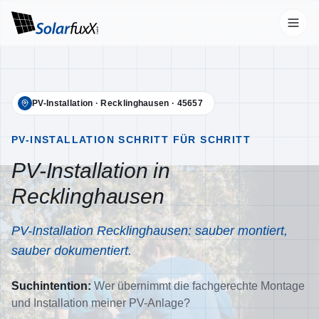
Start
PV-Installation
·
Recklinghausen
·
45657
Leistungen
Übersicht
PV-INSTALLATION SCHRITT FÜR SCHRITT
PV-Installation in
Photovoltaik
Recklinghausen
Wallbox
Stromspeicher
PV-Installation Recklinghausen: sauber montiert,
Wärmepumpen
sauber dokumentiert.
Klimaanlagen
Suchintention:
Wer übernimmt die fachgerechte Montage
Unternehmen
und Installation meiner PV-Anlage?