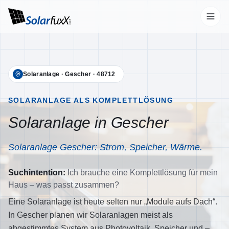
Start
Solaranlage
·
Gescher
·
48712
Leistungen
Übersicht
SOLARANLAGE ALS KOMPLETTLÖSUNG
Solaranlage in Gescher
Photovoltaik
Wallbox
Solaranlage Gescher: Strom, Speicher, Wärme.
Stromspeicher
Suchintention:
Ich brauche eine Komplettlösung für mein
Wärmepumpen
Haus – was passt zusammen?
Klimaanlagen
Eine Solaranlage ist heute selten nur „Module aufs Dach“.
In Gescher planen wir Solaranlagen meist als
Unternehmen
abgestimmtes System aus Photovoltaik, Speicher und –