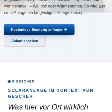
Ablauf
wenn sinnvoll – Wallbox oder Wärmepumpe. So wird aus
einer Anlage ein langfristiges Energiekonzept.
Referenzen
Über uns
Kostenlose Beratung anfragen
Einzugsgebiet
FAQ
Ablauf ansehen
Empfehlungen
Kontakt
Jetzt anrufen
IN GESCHER
SOLARANLAGE
IM KONTEXT VON
GESCHER
Was hier vor Ort wirklich