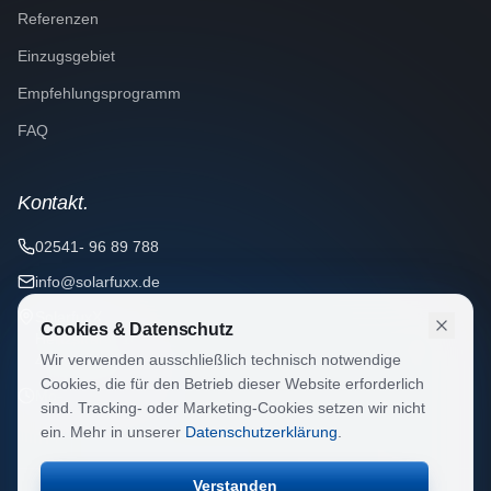
Referenzen
Einzugsgebiet
Empfehlungsprogramm
FAQ
Kontakt.
02541- 96 89 788
info@solarfuxx.de
SolarfuxX
Cookies & Datenschutz
Hertzstraße 16
Wir verwenden ausschließlich technisch notwendige
48653 Coesfeld
Cookies, die für den Betrieb dieser Website erforderlich
Mo–Fr 8–18 Uhr
sind. Tracking- oder Marketing-Cookies setzen wir nicht
ein. Mehr in unserer
Datenschutzerklärung
.
Verstanden