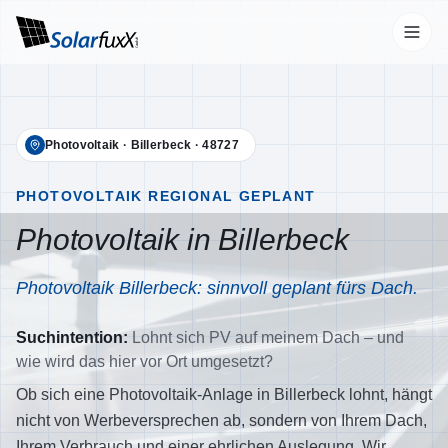
Start
Photovoltaik
·
Billerbeck
·
48727
Leistungen
Übersicht
PHOTOVOLTAIK REGIONAL GEPLANT
Photovoltaik in Billerbeck
Photovoltaik
Wallbox
Photovoltaik Billerbeck: sinnvoll geplant fürs Dach.
Stromspeicher
Suchintention:
Lohnt sich PV auf meinem Dach – und
Wärmepumpen
wie wird das hier vor Ort umgesetzt?
Klimaanlagen
Ob sich eine Photovoltaik-Anlage in Billerbeck lohnt, hängt
nicht von Werbeversprechen ab, sondern von Ihrem Dach,
Unternehmen
Ihrem Verbrauch und einer ehrlichen Auslegung. Wir