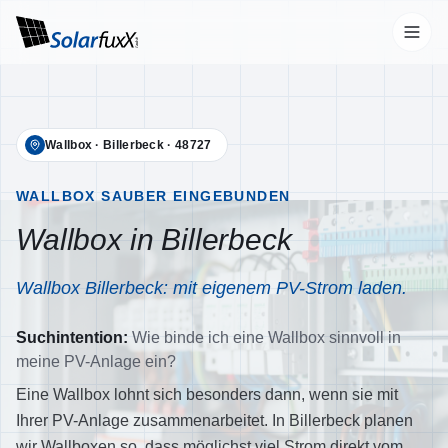
Start
Wallbox
·
Billerbeck
·
48727
Leistungen
Übersicht
WALLBOX SAUBER EINGEBUNDEN
Wallbox in Billerbeck
Photovoltaik
Wallbox
Wallbox Billerbeck: mit eigenem PV-Strom laden.
Stromspeicher
Suchintention:
Wie binde ich eine Wallbox sinnvoll in
Wärmepumpen
meine PV-Anlage ein?
Klimaanlagen
Eine Wallbox lohnt sich besonders dann, wenn sie mit
Ihrer PV-Anlage zusammenarbeitet. In Billerbeck planen
Unternehmen
wir Wallboxen so, dass möglichst viel Strom direkt vom