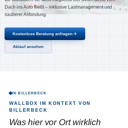
Ablauf
Dach ins Auto fließt – inklusive Lastmanagement und
sauberer Anbindung.
Referenzen
Über uns
Kostenlose Beratung anfragen
Einzugsgebiet
FAQ
Ablauf ansehen
Empfehlungen
Kontakt
Jetzt anrufen
IN BILLERBECK
WALLBOX
IM KONTEXT VON
BILLERBECK
Was hier vor Ort wirklich