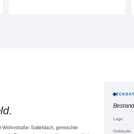
ECKDA
Bestand
ld
.
Lage
er Wohnstraße: Satteldach, gemischte
Gebäude