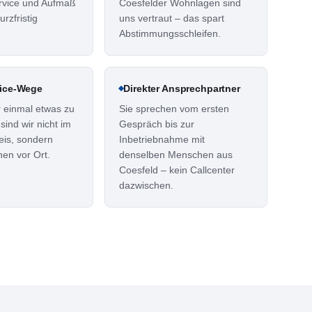
rvice und Aufmaß
Coesfelder Wohnlagen sind
rzfristig
uns vertraut – das spart
Abstimmungsschleifen.
vice-Wege
Direkter Ansprechpartner
r einmal etwas zu
Sie sprechen vom ersten
sind wir nicht im
Gespräch bis zur
eis, sondern
Inbetriebnahme mit
nen vor Ort.
denselben Menschen aus
Coesfeld – kein Callcenter
dazwischen.