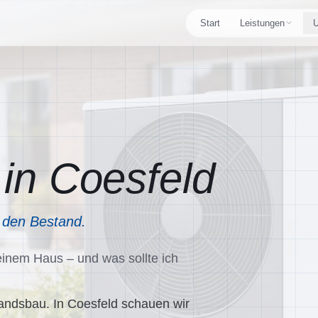
Start
Leistungen
U
Übersicht
Ablauf
Alle Leistungen im Überblick
Vom Gespräch
Photovoltaik
Referenzen
Module, Wechselrichter, Planung
Projekte aus
Wallbox
Über uns
E-Auto laden mit eigenem Strom
Unser Team &
n Coesfeld
Stromspeicher
Einzugsgebi
Eigenverbrauch & Autarkie
Wo wir vor Ort
 den Bestand.
Wärmepumpen
FAQ
Effizient heizen, PV-gekoppelt
Häufige Frag
nem Haus – und was sollte ich
Klimaanlagen
Toshiba & Samsung, kühlen & hei
andsbau. In Coesfeld schauen wir