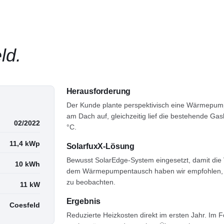
ld
.
Herausforderung
Der Kunde plante perspektivisch eine Wärmepumpe.
am Dach auf, gleichzeitig lief die bestehende Ga
02/2022
°C.
11,4
kWp
SolarfuxX-Lösung
Bewusst SolarEdge-System eingesetzt, damit die
10
kWh
dem Wärmepumpentausch haben wir empfohlen, z
zu beobachten.
11
kW
Ergebnis
Coesfeld
Reduzierte Heizkosten direkt im ersten Jahr. Im