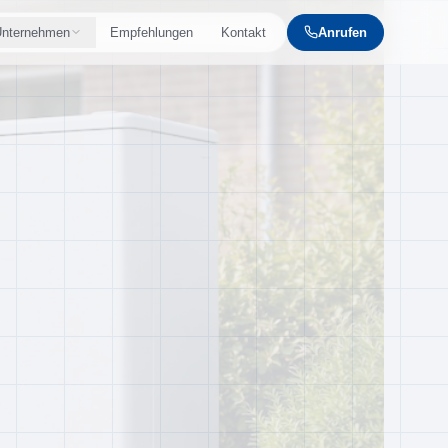
nternehmen
Empfehlungen
Kontakt
Anrufen
 bis zur Montage
 dem Münsterland
 Werte
et
 sind
en
zen