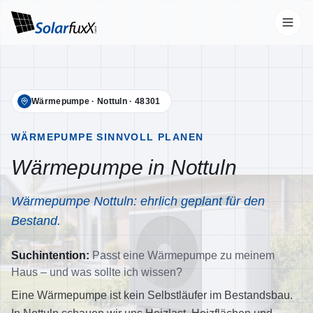
Start
Wärmepumpe
·
Nottuln
·
48301
Leistungen
Übersicht
WÄRMEPUMPE SINNVOLL PLANEN
Wärmepumpe in Nottuln
Photovoltaik
Wallbox
Wärmepumpe Nottuln: ehrlich geplant für den
Stromspeicher
Bestand.
Wärmepumpen
Suchintention:
Passt eine Wärmepumpe zu meinem
Klimaanlagen
Haus – und was sollte ich wissen?
Unternehmen
Eine Wärmepumpe ist kein Selbstläufer im Bestandsbau.