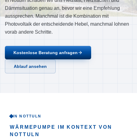
In Nottuln schauen wir uns Heizlast, Heizflächen und
Ablauf
Dämmsituation genau an, bevor wir eine Empfehlung
Referenzen
aussprechen. Manchmal ist die Kombination mit
Photovoltaik der entscheidende Hebel, manchmal lohnen
Über uns
vorab andere Schritte.
Einzugsgebiet
FAQ
Kostenlose Beratung anfragen
Empfehlungen
Ablauf ansehen
Kontakt
Jetzt anrufen
IN NOTTULN
WÄRMEPUMPE
IM KONTEXT VON
NOTTULN