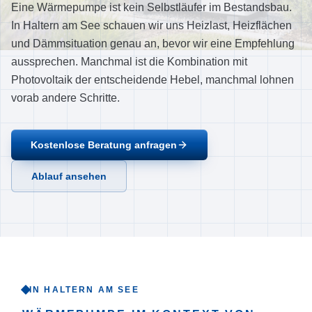
Eine Wärmepumpe ist kein Selbstläufer im Bestandsbau.
Ablauf
In Haltern am See schauen wir uns Heizlast, Heizflächen
Referenzen
und Dämmsituation genau an, bevor wir eine Empfehlung
Über uns
aussprechen. Manchmal ist die Kombination mit
Photovoltaik der entscheidende Hebel, manchmal lohnen
Einzugsgebiet
vorab andere Schritte.
FAQ
Empfehlungen
Kostenlose Beratung anfragen
Kontakt
Ablauf ansehen
Jetzt anrufen
IN HALTERN AM SEE