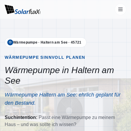
Start
Wärmepumpe
·
Haltern am See
·
45721
Leistungen
Übersicht
WÄRMEPUMPE SINNVOLL PLANEN
Wärmepumpe in Haltern am
Photovoltaik
See
Wallbox
Stromspeicher
Wärmepumpe Haltern am See: ehrlich geplant für
Wärmepumpen
den Bestand.
Klimaanlagen
Suchintention:
Passt eine Wärmepumpe zu meinem
Unternehmen
Haus – und was sollte ich wissen?