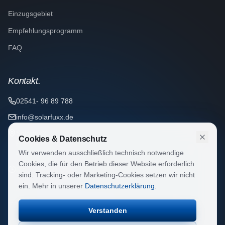
Einzugsgebiet
Empfehlungsprogramm
FAQ
Kontakt.
02541- 96 89 788
info@solarfuxx.de
SolarfuxX
Cookies & Datenschutz
Hertzstraße 16
Wir verwenden ausschließlich technisch notwendige
48653 Coesfeld
Cookies, die für den Betrieb dieser Website erforderlich
Mo–Fr 8–18 Uhr
sind. Tracking- oder Marketing-Cookies setzen wir nicht
ein. Mehr in unserer
Datenschutzerklärung
.
Verstanden
©
2026
SolarfuxX. Alle Rechte vorbehalten.