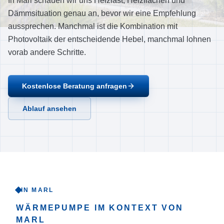
In Marl schauen wir uns Heizlast, Heizflächen und
Ablauf
Dämmsituation genau an, bevor wir eine Empfehlung
Referenzen
aussprechen. Manchmal ist die Kombination mit
Photovoltaik der entscheidende Hebel, manchmal lohnen
Über uns
vorab andere Schritte.
Einzugsgebiet
FAQ
Kostenlose Beratung anfragen
Empfehlungen
Ablauf ansehen
Kontakt
Jetzt anrufen
IN MARL
WÄRMEPUMPE
IM KONTEXT VON
MARL