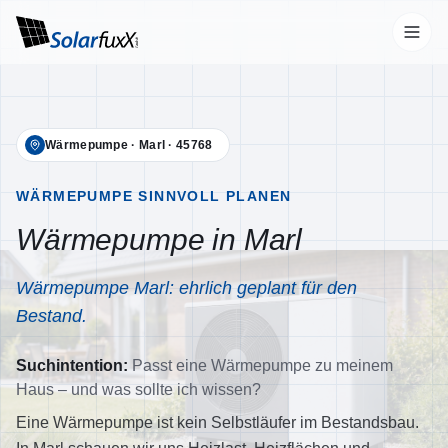
Start
Wärmepumpe
·
Marl
·
45768
Leistungen
Übersicht
WÄRMEPUMPE SINNVOLL PLANEN
Wärmepumpe in Marl
Photovoltaik
Wallbox
Wärmepumpe Marl: ehrlich geplant für den
Stromspeicher
Bestand.
Wärmepumpen
Suchintention:
Passt eine Wärmepumpe zu meinem
Klimaanlagen
Haus – und was sollte ich wissen?
Unternehmen
Eine Wärmepumpe ist kein Selbstläufer im Bestandsbau.